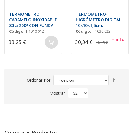
TERMÓMETRO
TERMÓMETRO-
CARAMELO INOXIDABLE
HIGRÓMETRO DIGITAL
80 a 200ª CON FUNDA
10x10x1,5cm.
Código:
T 1010.012
Código:
T 1030.022
+ info
33,25 €
30,34 €
40,45 €
Fijar
Ordenar Por
Direcció
Descend
Mostrar
Comparar Productos