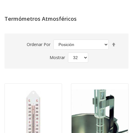
Termómetros Atmosféricos
Fijar
Ordenar Por
Direcció
Descend
Mostrar