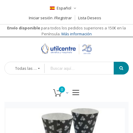
Español
Iniciar sesión
Registrar
Lista Deseos
Envío disponible
para todos los pedidos superiores a 150€ en la
Península.
Más información
Todas las categorías
Saltar
al
final
de
la