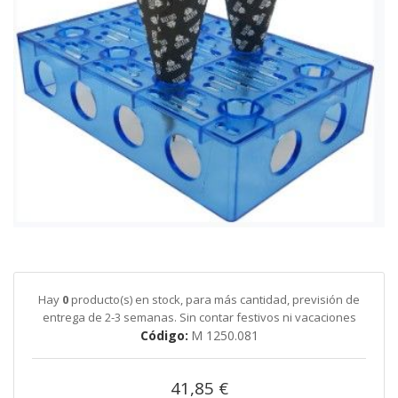
galería
de
imágenes
Saltar
al
comienzo
de
Hay
0
producto(s) en stock, para más cantidad, previsión de
la
entrega de 2-3 semanas. Sin contar festivos ni vacaciones
galería
Código
M 1250.081
de
imágenes
41,85 €