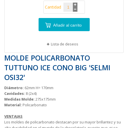
Cantidad
Añadir al carrito
Lista de deseos
MOLDE POLICARBONATO
TUTTUNO ICE CONO BIG 'SELMI
OSI32'
Diámetro:
62mm H= 170mm
Cavidades:
8 (2x4)
Medidas Molde:
275x175mm
Material:
Policarbonato
VENTAJAS
Los moldes de policarbonato destacan por su mayor brillantez y su
alta durabilidad en el mundo de la chocolatería, puesto que, ni se