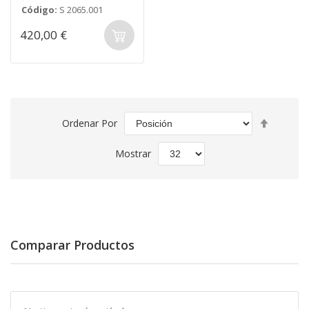
Código:
S 2065.001
420,00 €
Fijar
Ordenar Por
Direcció
Descend
Mostrar
Comparar Productos