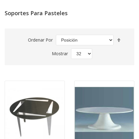
Soportes Para Pasteles
Fijar
Ordenar Por
Direcció
Descend
Mostrar