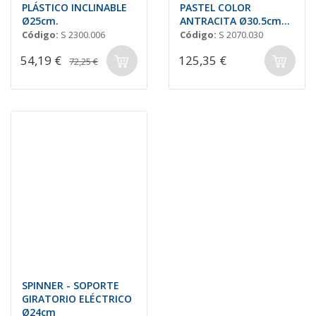
PLÁSTICO INCLINABLE
PASTEL COLOR
Ø25cm.
ANTRACITA Ø30.5cm
H=12,5cm
Código:
S 2300.006
Código:
S 2070.030
54,19 €
125,35 €
72,25 €
SPINNER - SOPORTE
GIRATORIO ELÉCTRICO
Ø24cm