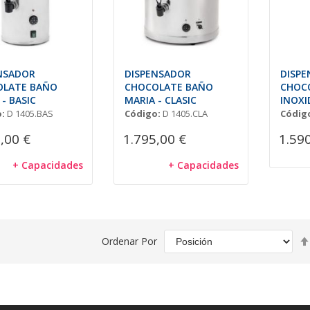
NSADOR
DISPENSADOR
DISP
OLATE BAÑO
CHOCOLATE BAÑO
CHOC
- BASIC
MARIA - CLASIC
INOXI
BOMB
:
D 1405.BAS
Código:
D 1405.CLA
Códig
22,4x
,00 €
1.795,00 €
1.59
+ Capacidades
+ Capacidades
Ordenar Por