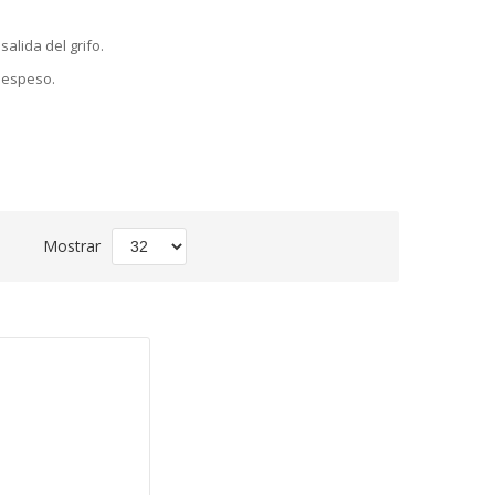
alida del grifo.
e espeso.
Fijar
Mostrar
Dirección
Descendente