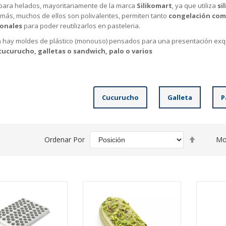
para helados, mayoritariamente de la marca
Silikomart
, ya que utiliza
si
más, muchos de ellos son polivalentes, permiten tanto
congelación com
ionales
para poder reutilizarlos en pasteleria.
 hay moldes de plástico (monouso) pensados para una presentación exqui
cucurucho, galletas o sandwich, palo o varios
Cucurucho
Galleta
P
Fijar
Ordenar Por
Mo
Direcció
Descend