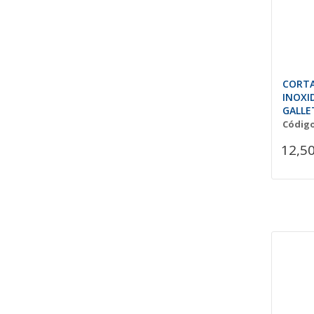
CORT
INOXI
GALLE
SLIM'
Código
12,50