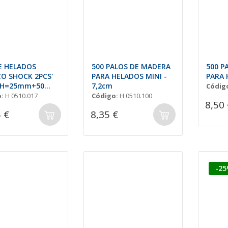
 HELADOS
500 PALOS DE MADERA
500 P
CO SHOCK 2PCS'
PARA HELADOS MINI -
PARA 
 H=25mm+50
7,2cm
Códig
:
H 0510.017
Código:
H 0510.100
8,50 
 €
8,35 €
-2