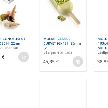
 'CONOFLEX 01
MOLDE "CLASSIC
MOLDE
 Ø30 H=22mm
CURVE" 93x43 h.25mm
" 93x
(2
MOLD
:
H 0510.040
MOLDES+BANDEJA+50
PALOS
Código:
H 0510.023
Códig
 €
PALOS)
45,35 €
38,8