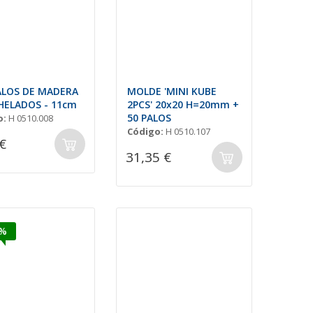
ALOS DE MADERA
MOLDE 'MINI KUBE
HELADOS - 11cm
2PCS' 20x20 H=20mm +
50 PALOS
o:
H 0510.008
Código:
H 0510.107
€
31,35 €
5%