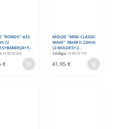
 "RONDO" ø32
MOLDE "MINI-CLASSIC
m (2
WAVE" 38x69 h.22mm
ES+BANDEJA+50
(2 MOLDES+2
)
BANDEJAS+ 100 PALOS)
o:
H 0510.032
Código:
H 0510.115
5 €
41,95 €