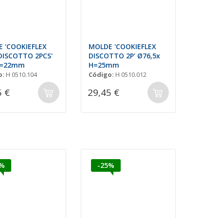
 'COOKIEFLEX
MOLDE 'COOKIEFLEX
DISCOTTO 2PCS'
DISCOTTO 2P' Ø76,5x
H=22mm
H=25mm
o:
H 0510.104
Código:
H 0510.012
5 €
29,45 €
5%
-25%