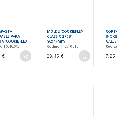
APASTA
MOLDE 'COOKIEFLEX
CORT
DABLE PARA
CLASSIC 2PCS'
INOXI
TA 'COOKIEFLEX
86x47mm
GALLE
 120x45mm
47x8
:
H 0510.013
Código:
H 0510.010
Códig
 €
29,45 €
7,25 