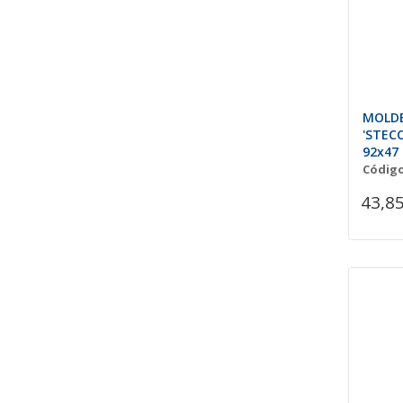
MOLDE
'STEC
92x47
PAL.
Código
43,85