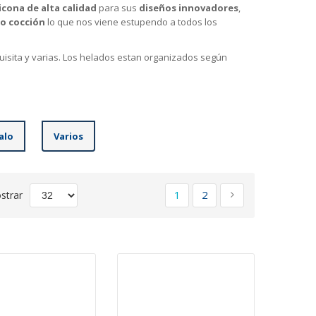
licona de alta calidad
para sus
diseños innovadores
,
o cocción
lo que nos viene estupendo a todos los
sita y varias. Los helados estan organizados según
alo
Varios
Página
Actualmente estás leyend
Página
Página
Siguiente
1
2
strar
n
ente