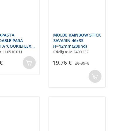
APASTA
MOLDE RAINBOW STICK
DABLE PARA
SAVARIN 46x35
TA 'COOKIEFLEX'
H=12mm(20und)
6mm
o:
H 0510.011
Código:
M 2400.132
€
19,76 €
26,35 €