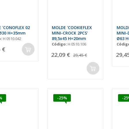
 'CONOFLEX 02
MOLDE 'COOKIEFLEX
MOLDE
 Ø30 H=35mm
MINI-CROCK 2PCS'
MINI-
89,5x45 H=20mm
Ø63 
:
H 0510.042
Código:
H 0510.106
Códig
 €
22,09 €
29,4
29,45 €
%
-25%
-2