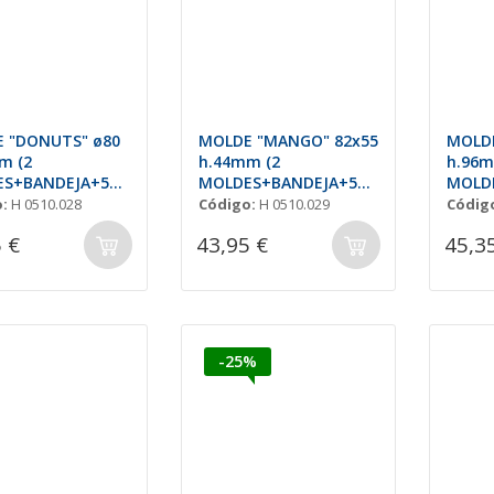
 "DONUTS" ø80
MOLDE "MANGO" 82x55
MOLDE
m (2
h.44mm (2
h.96m
S+BANDEJA+50
MOLDES+BANDEJA+50
MOLD
)
PALOS)
PALOS
:
H 0510.028
Código:
H 0510.029
Códig
 €
43,95 €
45,3
-25%