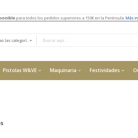
sponible
para todos los pedidos superiores a 150€ en la Península.
Más in
Todas las categorías
Pistolas W&VE
Maquinaria
Festividades
O
os