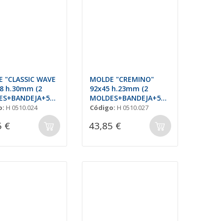
 "CLASSIC WAVE
MOLDE "CREMINO"
48 h.30mm (2
92x45 h.23mm (2
ES+BANDEJA+50
MOLDES+BANDEJA+50
)
PALOS)
o:
H 0510.024
Código:
H 0510.027
5 €
43,85 €