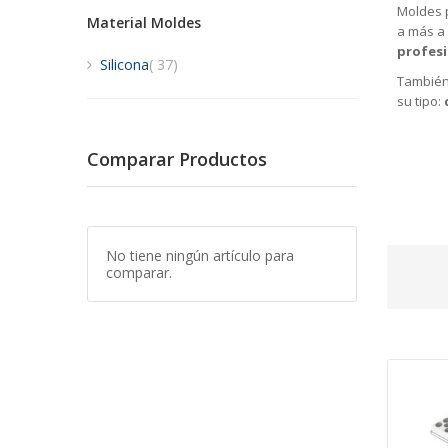
Moldes 
Material Moldes
a más a 
profes
artículos
Silicona
37
También
su tipo:
Comparar Productos
No tiene ningún artículo para
comparar.