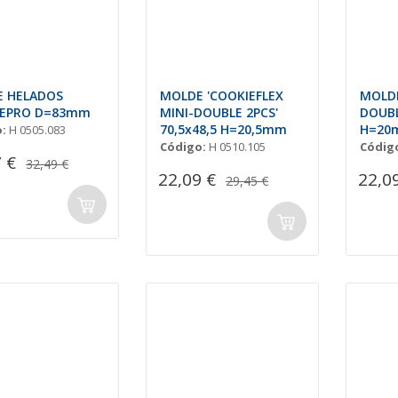
 HELADOS
MOLDE 'COOKIEFLEX
MOLDE
IEPRO D=83mm
MINI-DOUBLE 2PCS'
DOUBL
70,5x48,5 H=20,5mm
H=20
:
H 0505.083
Código:
H 0510.105
Códig
 €
32,49 €
22,09 €
22,0
29,45 €