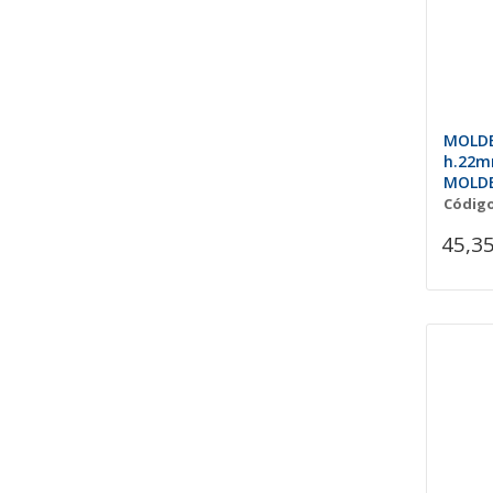
MOLDE
h.22m
MOLDE
PALOS
Código
45,35