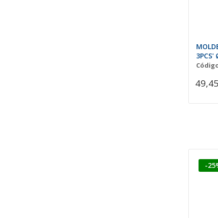
MOLDE
3PCS'
Código
49,45
-25