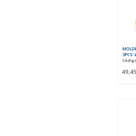
MOLDE
3PCS'
Código
49,45