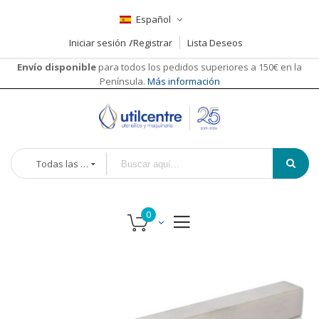
Español
Iniciar sesión
Registrar
Lista Deseos
Envío disponible
para todos los pedidos superiores a 150€ en la
Península.
Más información
Todas las categorías
Saltar
al
final
de
la