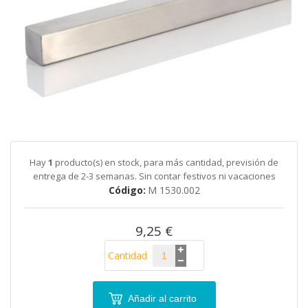
galería
de
imágenes
Saltar
al
comienzo
de
Hay
1
producto(s) en stock, para más cantidad, previsión de
la
entrega de 2-3 semanas. Sin contar festivos ni vacaciones
galería
Código
M 1530.002
de
imágenes
9,25 €
Cantidad
Añadir al carrito