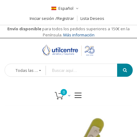
Español
Iniciar sesión
Registrar
Lista Deseos
Envío disponible
para todos los pedidos superiores a 150€ en la
Península.
Más información
Todas las categorías
Saltar
al
final
de
la