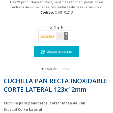
Hay
20
producto(s) en stock, para más cantidad, previsión de
la
entrega de 2-3 semanas. Sin contar festivos ni vacaciones
galería
Código
C 6810.213
de
imágenes
2,15 €
Cantidad
Añadir al carrito
Lista de deseos
CUCHILLA PAN RECTA INOXIDABLE
CORTE LATERAL 123x12mm
Cuchilla para panaderos, cortar Masa de Pan
Especial
Corte Lateral