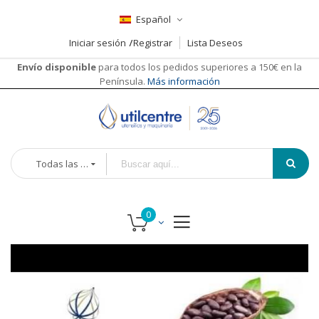
Español
Iniciar sesión
Registrar
Lista Deseos
Envío disponible
para todos los pedidos superiores a 150€ en la
Península.
Más información
Todas las categorías
Saltar
al
final
de
la