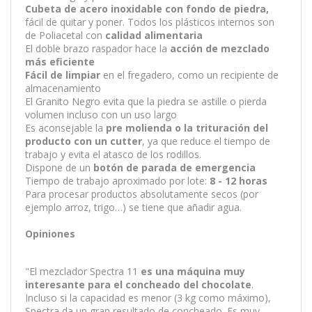
Cubeta de
acero inoxidable
con fondo de piedra,
fácil de quitar y poner. Todos los plásticos internos son
de Poliacetal con
calidad alimentaria
El doble brazo raspador hace la
acción de mezclado
más eficiente
Fácil de limpiar
en el fregadero, como un recipiente de
almacenamiento
El Granito Negro evita que la piedra se astille o pierda
volumen incluso con un uso largo
Es aconsejable la
pre molienda o la trituración del
producto con un cutter
, ya que reduce el tiempo de
trabajo y evita el atasco de los rodillos.
Dispone de un
botón de parada de emergencia
Tiempo de trabajo aproximado por lote:
8 - 12 horas
Para procesar productos absolutamente secos (por
ejemplo arroz, trigo…) se tiene que añadir agua.
Opiniones
"El mezclador Spectra 11
es una máquina muy
interesante para el concheado del chocolate
.
Incluso si la capacidad es menor (3 kg como máximo),
Spectra da un gran resultado de concheado. Es muy