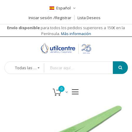
Español
Iniciar sesión
Registrar
Lista Deseos
Envío disponible
para todos los pedidos superiores a 150€ en la
Península.
Más información
Todas las categorías
Saltar
al
final
de
la