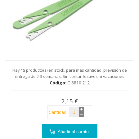
galería
de
imágenes
Saltar
al
comienzo
de
Hay
15
producto(s) en stock, para más cantidad, previsión de
la
entrega de 2-3 semanas. Sin contar festivos ni vacaciones
galería
Código
C 6810.212
de
imágenes
2,15 €
Cantidad
Añadir al carrito