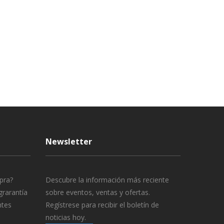
Newsletter
pra?
Descubre la información más reciente
grarantía
sobre eventos, ventas y ofertas.
ntes
Regístrese para recibir el boletín de
noticias hoy.