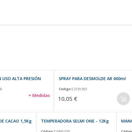
 USO ALTA PRESIÓN
SPRAY PARA DESMOLDE AR 600ml
50
Código:
S 2510.003
+ Medidas
10,05 €
DE CACAO 1,5Kg
TEMPERADORA SELMI ONE - 12Kg
MANO
Código:
T 0600.010
Código