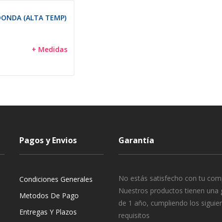
DONDA (ALTA TEMP)
+ Medidas
Pagos y Envios
Garantía
No estás satisfecho con tu com
Condiciones Generales
Nuestros productos tienen una 
Metodos De Pago
de 1 año, cumpliendo los siguie
Entregas Y Plazos
requisitos