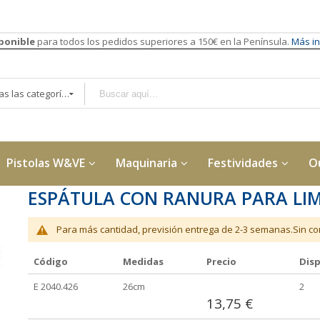
sponible
para todos los pedidos superiores a 150€ en la Península.
Más in
Todas las categorías
Pistolas W&VE
Maquinaria
Festividades
O
ESPÁTULA CON RANURA PARA LIMP
Para más cantidad, previsión entrega de 2-3 semanas.Sin con
Código
Medidas
Precio
Disp
Elementos
E 2040.426
26cm
2
de
13,75 €
artículos