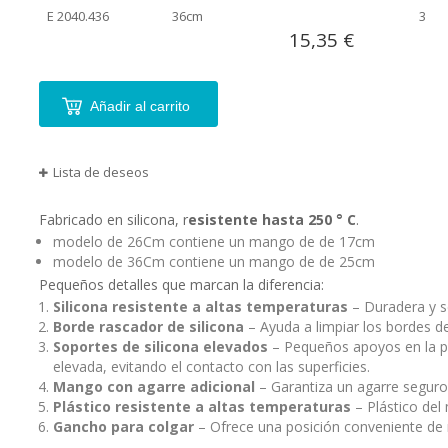
agrupados
E 2040.436
36cm
3
15,35 €
Añadir al carrito
Lista de deseos
Fabricado en silicona, r
esistente hasta 250 ° C
.
modelo de 26Cm contiene un mango de de 17cm
modelo de 36Cm contiene un mango de de 25cm
Pequeños detalles que marcan la diferencia:
Silicona resistente a altas temperaturas
– Duradera y s
Borde rascador de silicona
– Ayuda a limpiar los bordes de
Soportes de silicona elevados
– Pequeños apoyos en la pa
elevada, evitando el contacto con las superficies.
Mango con agarre adicional
– Garantiza un agarre segur
Plástico resistente a altas temperaturas
– Plástico del
Gancho para colgar
– Ofrece una posición conveniente de 