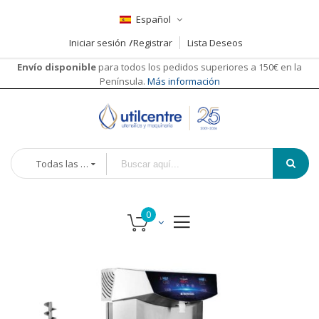
Español
Iniciar sesión
Registrar
Lista Deseos
Envío disponible
para todos los pedidos superiores a 150€ en la
Península.
Más información
Todas las categorías
Saltar
Saltar
al
al
final
comienzo
de
de
la
la