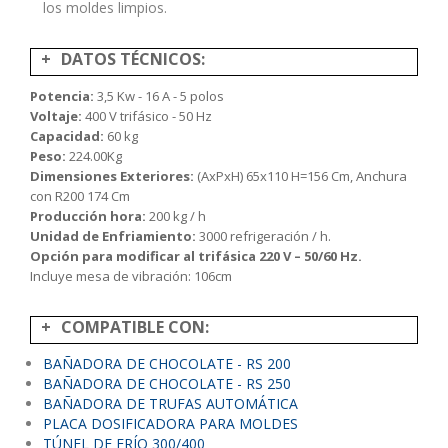
los moldes limpios.
DATOS TÉCNICOS:
Potencia:
3,5 Kw - 16 A - 5 polos
Voltaje:
400 V trifásico - 50 Hz
Capacidad:
60 kg
Peso:
224.00Kg
Dimensiones Exteriores:
(AxPxH) 65x110 H=156 Cm, Anchura
con R200 174 Cm
Producción hora:
200 kg / h
Unidad de Enfriamiento:
3000 refrigeración / h.
Opción para modificar al trifásica 220 V – 50/60 Hz.
Incluye mesa de vibración: 106cm
COMPATIBLE CON:
BAÑADORA DE CHOCOLATE - RS 200
BAÑADORA DE CHOCOLATE - RS 250
BAÑADORA DE TRUFAS AUTOMÁTICA
PLACA DOSIFICADORA PARA MOLDES
TÚNEL DE FRÍO 300/400