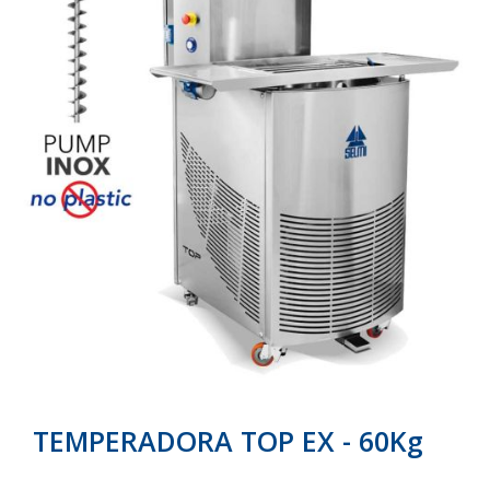
galería
galería
de
de
imágenes
imágenes
TEMPERADORA TOP EX - 60Kg