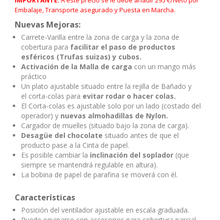
IMPORTANTE:
A este precio se le debe añadir 295 €/Neto por
Embalaje, Transporte asegurado y Puesta en Marcha.
Nuevas Mejoras:
Carrete-Varilla entre la zona de carga y la zona de
cobertura para
facilitar el paso de productos
esféricos (Trufas suizas) y cubos.
Activación de la Malla de carga
con un mango más
práctico
Un plato ajustable situado entre la rejilla de Bañado y
el corta-colas para
evitar rodar o hacer colas.
El Corta-colas es ajustable solo por un lado (costado del
operador) y
nuevas almohadillas de Nylon.
Cargador de muelles (situado bajo la zona de carga).
Desagüe del chocolate
situado antes de que el
producto pase a la Cinta de papel.
Es posible cambiar la
inclinación del soplador
(que
siempre se mantendrá regulable en altura).
La bobina de papel de parafina se moverá con él.
Características
Posición del ventilador ajustable en escala graduada.
Puede equiparse con accesorios para cobertura parcial