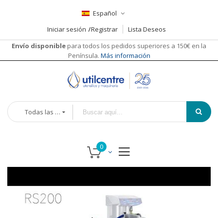
Español
Iniciar sesión
Registrar
Lista Deseos
Envío disponible
para todos los pedidos superiores a 150€ en la
Península.
Más información
Todas las categorías
Saltar
Saltar
al
al
final
comienzo
de
de
la
la