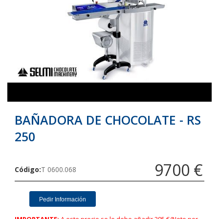
galería
galería
de
de
imágenes
imágenes
BAÑADORA DE CHOCOLATE - RS
250
9700 €
Código
T 0600.068
Pedir Información