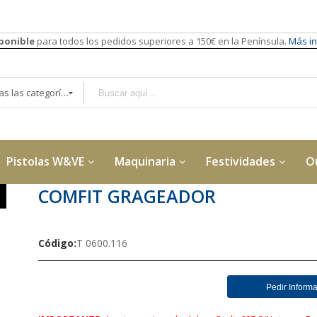
sponible
para todos los pedidos superiores a 150€ en la Península.
Más in
Todas las categorías
Pistolas W&VE
Maquinaria
Festividades
O
COMFIT GRAGEADOR
Código
T 0600.116
Pedir Inform