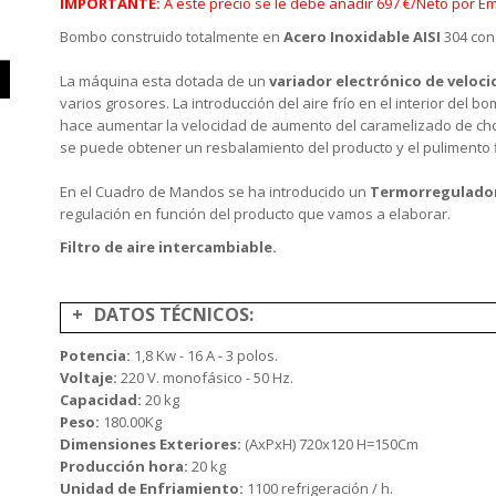
IMPORTANTE:
A este precio se le debe añadir 697 €/Neto por 
Bombo construido totalmente en
Acero Inoxidable AISI
304 con
La máquina esta dotada de un
variador electrónico de veloc
varios grosores. La introducción del aire frío en el interior del b
hace aumentar la velocidad de aumento del caramelizado de choco
se puede obtener un resbalamiento del producto y el pulimento f
En el Cuadro de Mandos se ha introducido un
Termorregulado
regulación en función del producto que vamos a elaborar.
Filtro de aire intercambiable.
DATOS TÉCNICOS:
Potencia:
1,8 Kw - 16 A - 3 polos.
Voltaje:
220 V. monofásico - 50 Hz.
Capacidad:
20 kg
Peso:
180.00Kg
Dimensiones Exteriores:
(AxPxH) 720x120 H=150Cm
Producción hora:
20 kg
Unidad de Enfriamiento:
1100 refrigeración / h.