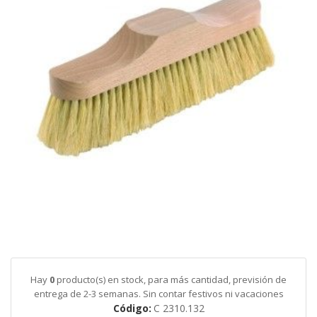
galería
de
imágenes
Saltar
al
comienzo
de
Hay
0
producto(s) en stock, para más cantidad, previsión de
la
entrega de 2-3 semanas. Sin contar festivos ni vacaciones
galería
Código
C 2310.132
de