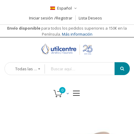
Español
Iniciar sesión
Registrar
Lista Deseos
Envío disponible
para todos los pedidos superiores a 150€ en la
Península.
Más información
Todas las categorías
Saltar
al
final
de
la