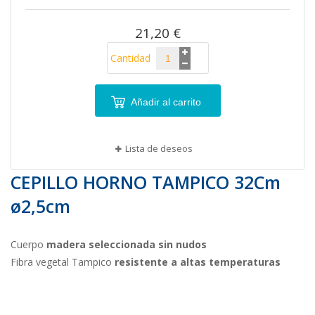
imágenes
21,20 €
Cantidad
Añadir al carrito
Lista de deseos
CEPILLO HORNO TAMPICO 32Cm
ø2,5cm
Cuerpo
madera seleccionada sin nudos
Fibra vegetal Tampico
resistente a altas temperaturas