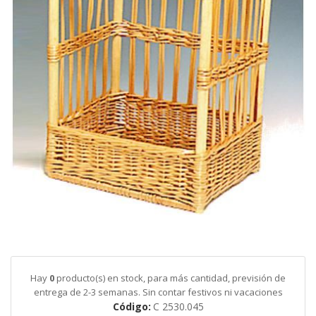
galería
de
imágenes
Saltar
al
comienzo
de
Hay
0
producto(s) en stock, para más cantidad, previsión de
la
entrega de 2-3 semanas. Sin contar festivos ni vacaciones
galería
Código
C 2530.045
de