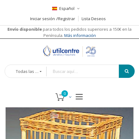
Español
Iniciar sesión
Registrar
Lista Deseos
Envío disponible
para todos los pedidos superiores a 150€ en la
Península.
Más información
Todas las categorías
Saltar
al
final
de
la