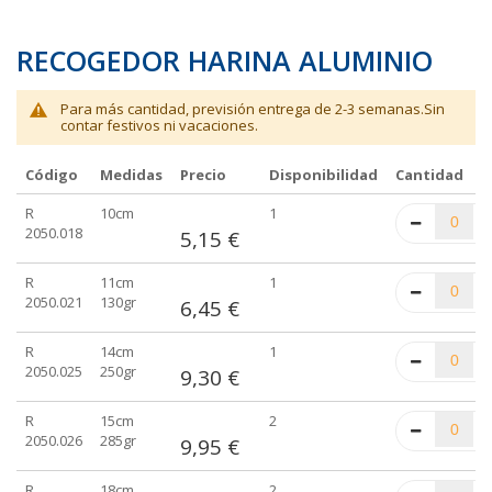
RECOGEDOR HARINA ALUMINIO
Para más cantidad, previsión entrega de 2-3 semanas.Sin
contar festivos ni vacaciones.
Código
Medidas
Precio
Disponibilidad
Cantidad
Elementos
R
10cm
1
de
2050.018
5,15 €
artículos
agrupados
R
11cm
1
2050.021
130gr
6,45 €
R
14cm
1
2050.025
250gr
9,30 €
R
15cm
2
2050.026
285gr
9,95 €
R
18cm
2