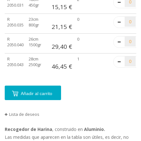
2050.031
450gr
15,15 €
R
23cm
0
2050.035
800gr
21,15 €
R
26cm
0
2050.040
1500gr
29,40 €
R
28cm
1
2050.043
2500gr
46,45 €
Añadir al carrito
Lista de deseos
Recogedor de Harina
, construido en
Aluminio.
Las medidas que aparecen en la tabla son útiles, es decir, no