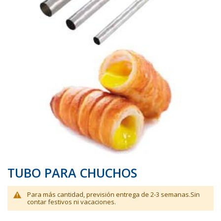
galería
galería
de
de
imágenes
imágenes
TUBO PARA CHUCHOS
Para más cantidad, previsión entrega de 2-3 semanas.Sin
contar festivos ni vacaciones.