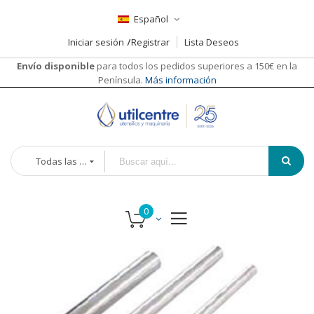
Español
Iniciar sesión
Registrar
Lista Deseos
Envío disponible
para todos los pedidos superiores a 150€ en la
Península.
Más información
Todas las categorías
Saltar
Saltar
al
al
final
comienzo
de
de
la
la