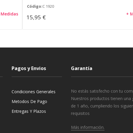
Código:
C 1920
 Medidas
+ 
15,95 €
Pagos y Envios
Garantía
No estás satisfecho con tu com
Condiciones Generales
Nuestros productos tienen una 
Metodos De Pago
de 1 año, cumpliendo los siguie
Entregas Y Plazos
requisitos
Más información.