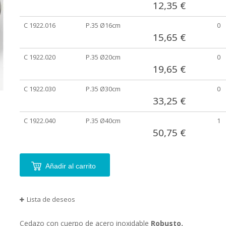
12,35 €
artículos
agrupados
C 1922.016
P.35 Ø16cm
0
15,65 €
C 1922.020
P.35 Ø20cm
0
19,65 €
C 1922.030
P.35 Ø30cm
0
33,25 €
C 1922.040
P.35 Ø40cm
1
50,75 €
Añadir al carrito
Lista de deseos
Cedazo con cuerpo de acero inoxidable
Robusto.