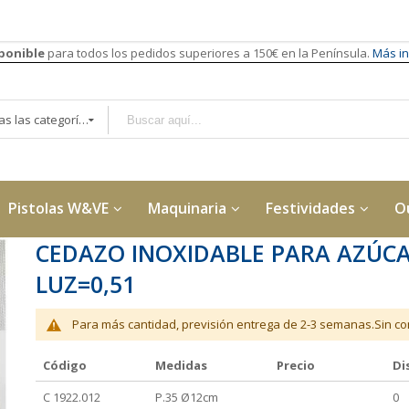
sponible
para todos los pedidos superiores a 150€ en la Península.
Más in
Todas las categorías
Pistolas W&VE
Maquinaria
Festividades
O
CEDAZO INOXIDABLE PARA AZÚCA
LUZ=0,51
Para más cantidad, previsión entrega de 2-3 semanas.Sin con
Código
Medidas
Precio
Di
Elementos
C 1922.012
P.35 Ø12cm
0
de