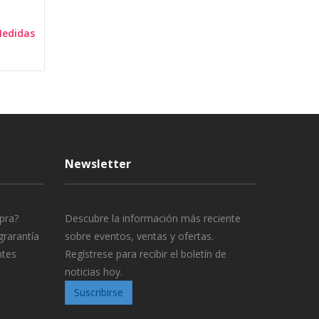
Medidas
Newsletter
pra?
Descubre la información más reciente
grarantía
sobre eventos, ventas y ofertas.
ntes
Regístrese para recibir el boletín de
noticias hoy.
Suscribirse