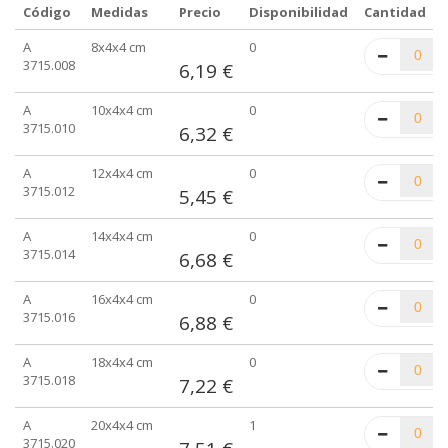
Código
Medidas
Precio
Disponibilidad
Cantidad
Elementos
A
8x4x4 cm
0
de
3715.008
6,19 €
artículos
agrupados
A
10x4x4 cm
0
3715.010
6,32 €
A
12x4x4 cm
0
3715.012
5,45 €
A
14x4x4 cm
0
3715.014
6,68 €
A
16x4x4 cm
0
3715.016
6,88 €
A
18x4x4 cm
0
3715.018
7,22 €
A
20x4x4 cm
1
3715.020