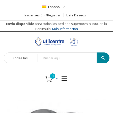
Español
Iniciar sesión
Registrar
Lista Deseos
Envío disponible
para todos los pedidos superiores a 150€ en la
Península.
Más información
Todas las categorías
Saltar
Saltar
al
al
final
comienzo
de
de
la
la