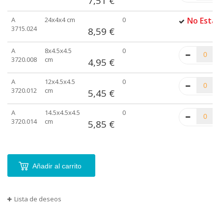
7,51 €
A
24x4x4 cm
0
No Está 
3715.024
8,59 €
A
8x4.5x4.5
0
3720.008
cm
4,95 €
A
12x4.5x4.5
0
3720.012
cm
5,45 €
A
14.5x4.5x4.5
0
3720.014
cm
5,85 €
Añadir al carrito
Lista de deseos