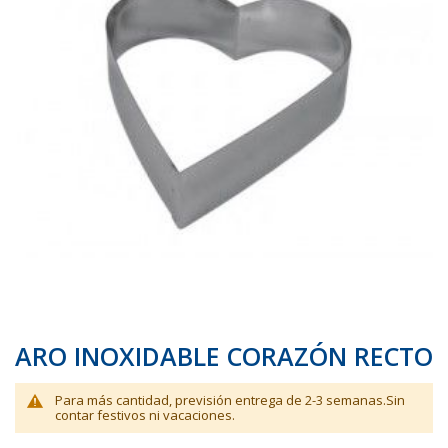
galería
galería
de
de
imágenes
imágenes
ARO INOXIDABLE CORAZÓN RECTO
Para más cantidad, previsión entrega de 2-3 semanas.Sin
contar festivos ni vacaciones.