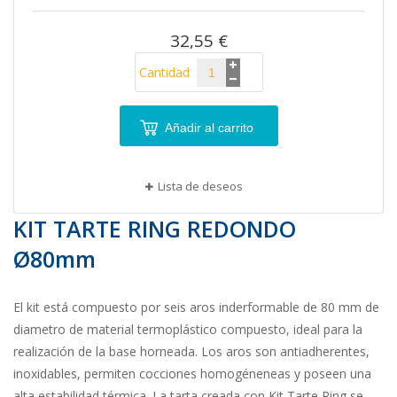
imágenes
32,55 €
Cantidad
Añadir al carrito
Lista de deseos
KIT TARTE RING REDONDO
Ø80mm
El kit está compuesto por seis aros inderformable de 80 mm de
diametro de material termoplástico compuesto, ideal para la
realización de la base horneada. Los aros son antiadherentes,
inoxidables, permiten cocciones homogéneneas y poseen una
alta estabilidad térmica. La tarta creada con Kit Tarte Ring se