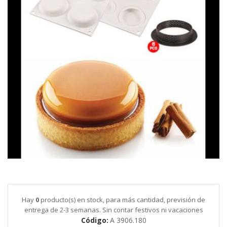
galería
de
imágenes
Saltar
al
comienzo
de
Hay
0
producto(s) en stock, para más cantidad, previsión de
la
entrega de 2-3 semanas. Sin contar festivos ni vacaciones
galería
Código
A 3906.180
de