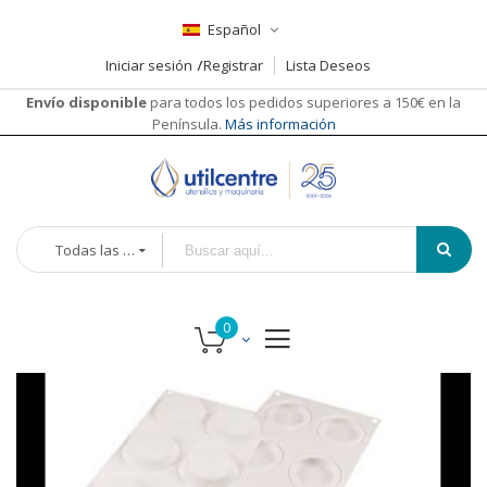
Español
Iniciar sesión
Registrar
Lista Deseos
Envío disponible
para todos los pedidos superiores a 150€ en la
Península.
Más información
Todas las categorías
Saltar
al
final
de
la