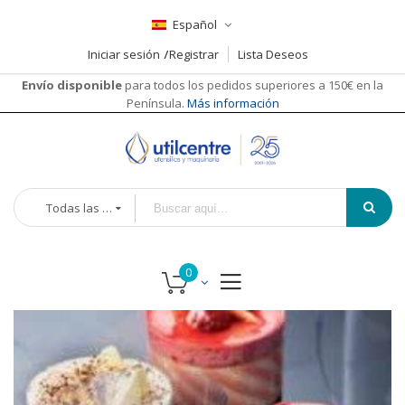
Español
Iniciar sesión
Registrar
Lista Deseos
Envío disponible
para todos los pedidos superiores a 150€ en la
Península.
Más información
Todas las categorías
Saltar
Saltar
al
al
final
comienzo
de
de
la
la