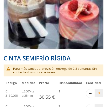
galería
galería
de
de
imágenes
imágenes
CINTA SEMIFRÍO RÍGIDA
Para más cantidad, previsión entrega de 2-3 semanas.Sin
contar festivos ni vacaciones.
Código
Medidas
Precio
Disponibilidad
Cantidad
Elementos
C
L.200Mts
1
de
3130.025
a.25mm
30,55 €
artículos
agrupados
C
L.200Mts
2