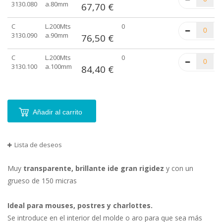
3130.080
a.80mm
67,70 €
C
L.200Mts
0
3130.090
a.90mm
76,50 €
C
L.200Mts
0
3130.100
a.100mm
84,40 €
Añadir al carrito
Lista de deseos
Muy
transparente, brillante ide gran rigidez
y con un
grueso de 150 micras
Ideal para mouses, postres y charlottes.
Se introduce en el interior del molde o aro para que sea más