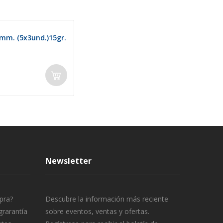
m. (5x3und.)15gr.
Newsletter
pra?
Descubre la información más reciente
grarantía
sobre eventos, ventas y ofertas.