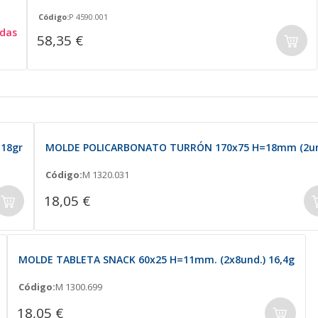
Código:
P 4590.001
das
58,35 €
18gr
MOLDE POLICARBONATO TURRÓN 170x75 H=18mm (2un
Código:
M 1320.031
18,05 €
MOLDE TABLETA SNACK 60x25 H=11mm. (2x8und.) 16,4g
Código:
M 1300.699
18,05 €