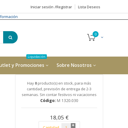
Iniciar sesión
Registrar
Lista Deseos
formación
utlet y Promociones
Sobre Nosotros
N
Hay
0
producto(s) en stock, para más
cantidad, previsión de entrega de 2-3
semanas. Sin contar festivos ni vacaciones
Código
M 1320.030
18,05 €
Cantidad