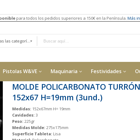
sponible
para todos los pedidos superiores a 150€ en la Península.
Más in
Todas las categorías
Pistolas W&VE
Maquinaria
Festividades
O
MOLDE POLICARBONATO TURRÓ
152x67 H=19mm (3und.)
Medidas:
152x67mm H= 19mm
Cavidades:
3
Peso:
225gr
Medidas Molde:
275x175mm
Superficie Tableta:
Lisa
Material:
Policarbonato