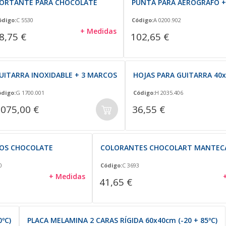
ORTANTE PARA CHOCOLATE
PUNTA PARA AERÓGRAFO 
ódigo:
C 5530
Código:
A 0200.902
+ Medidas
8,75 €
102,65 €
UITARRA INOXIDABLE + 3 MARCOS
HOJAS PARA GUITARRA 40x
ódigo:
G 1700.001
Código:
H 2035.406
.075,00 €
36,55 €
COS CHOCOLATE
COLORANTES CHOCOLART MANTEC
0
Código:
C 3693
+ Medidas
41,65 €
ºC)
PLACA MELAMINA 2 CARAS RÍGIDA 60x40cm (-20 + 85ºC)