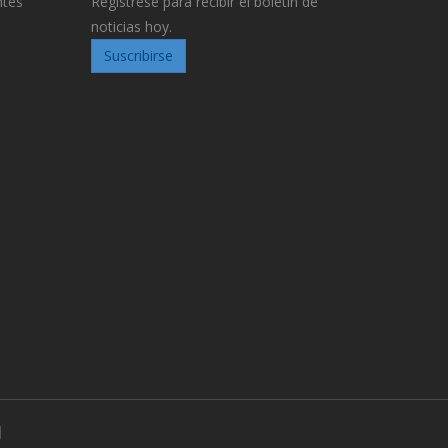
ntes
Regístrese para recibir el boletín de
noticias hoy.
Suscribirse