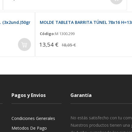
(3x2und.)50gr
MOLDE TABLETA BARRITA TÚNEL 78x16 H=13m
Código:
M 1300.299
13,54 €
18,05 €
Pagos y Envios
Garantía
No estás satisfecho con tu com
Condiciones Generales
Nuestros productos tienen una 
Metodos De Pago