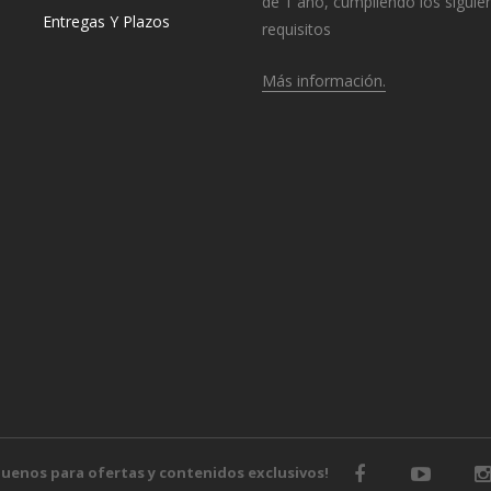
de 1 año, cumpliendo los siguie
Entregas Y Plazos
requisitos
Más información.
o
guenos para ofertas y contenidos exclusivos!