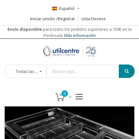
Español
Iniciar sesión
Registrar
Lista Deseos
Envío disponible
para todos los pedidos superiores a 150€ en la
Península.
Más información
Todas las categorías
Saltar
al
final
de
la