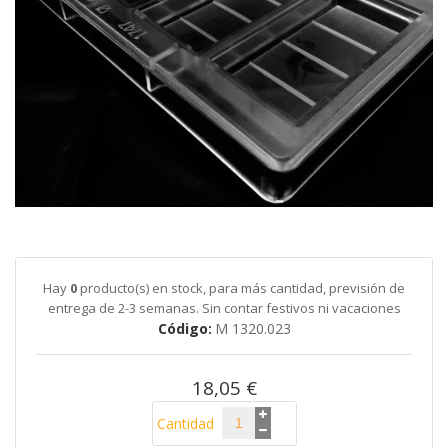
galería
de
imágenes
Saltar
al
comienzo
de
Hay
0
producto(s) en stock, para más cantidad, previsión de
la
entrega de 2-3 semanas. Sin contar festivos ni vacaciones
galería
Código
M 1320.023
de
imágenes
18,05 €
Cantidad