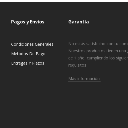
Pagos y Envios
Garantía
No estás satisfecho con tu com
Condiciones Generales
Nuestros productos tienen una 
Metodos De Pago
de 1 año, cumpliendo los siguie
Entregas Y Plazos
requisitos
Más información.
o