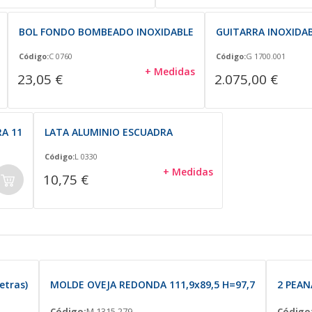
BOL FONDO BOMBEADO INOXIDABLE
GUITARRA INOXIDA
Código:
C 0760
Código:
G 1700.001
+ Medidas
23,05 €
2.075,00 €
A 11
LATA ALUMINIO ESCUADRA
Código:
L 0330
+ Medidas
10,75 €
tras)
MOLDE OVEJA REDONDA 111,9x89,5 H=97,7
2 PEAN
Código:
M 1315.279
Código