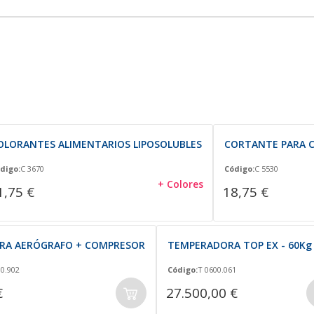
OLORANTES ALIMENTARIOS LIPOSOLUBLES
CORTANTE PARA 
digo:
C 3670
Código:
C 5530
+ Colores
1,75 €
18,75 €
RA AERÓGRAFO + COMPRESOR
TEMPERADORA TOP EX - 60Kg
00.902
Código:
T 0600.061
€
27.500,00 €