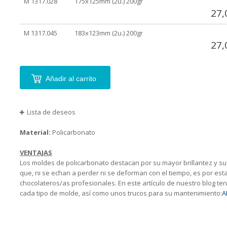
M 1317.028
175x125mm (2u.) 200gr
27,
M 1317.045
183x123mm (2u.) 200gr
27,
Añadir al carrito
Lista de deseos
Material:
Policarbonato
VENTAJAS
Los moldes de policarbonato destacan por su mayor brillantez y su 
que, ni se echan a perder ni se deforman con el tiempo, es por esta
chocolateros/as profesionales. En este artículo de nuestro blog tend
cada tipo de molde, así como unos trucos para su mantenimiento:
A