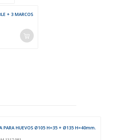
BLE + 3 MARCOS
A PARA HUEVOS Ø105 H=35 + Ø135 H=40mm.
:
M 1317.981