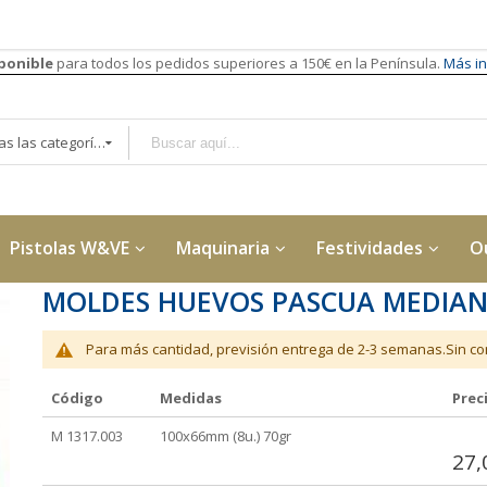
sponible
para todos los pedidos superiores a 150€ en la Península.
Más in
Todas las categorías
Pistolas W&VE
Maquinaria
Festividades
O
MOLDES HUEVOS PASCUA MEDIANO
Para más cantidad, previsión entrega de 2-3 semanas.Sin con
Código
Medidas
Prec
Elementos
M 1317.003
100x66mm (8u.) 70gr
de
27,
artículos