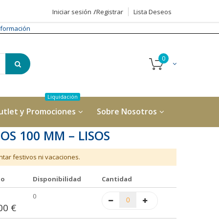
Iniciar sesión
Registrar
Lista Deseos
formación
utlet y Promociones
Sobre Nosotros
S 100 MM – LISOS
tar festivos ni vacaciones.
io
Disponibilidad
Cantidad
0
00 €