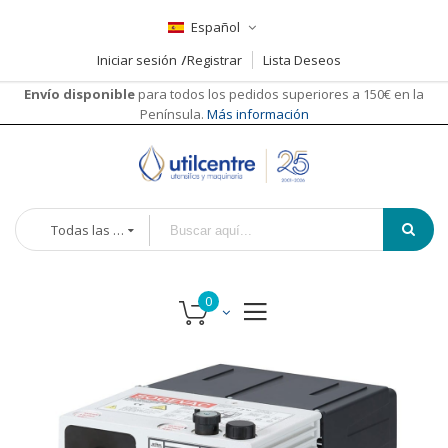
Español
Iniciar sesión
Registrar
Lista Deseos
Envío disponible
para todos los pedidos superiores a 150€ en la
Península.
Más información
Todas las categorías
Saltar
al
final
de
la