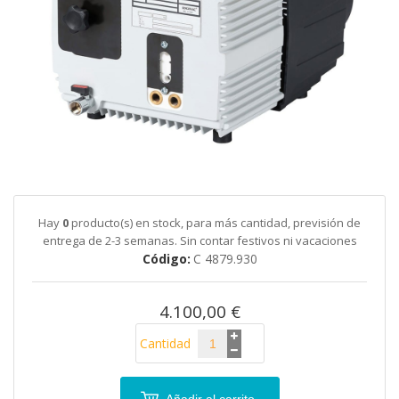
galería
de
imágenes
Saltar
al
comienzo
de
Hay
0
producto(s) en stock, para más cantidad, previsión de
la
entrega de 2-3 semanas. Sin contar festivos ni vacaciones
galería
Código
C 4879.930
de
imágenes
4.100,00 €
Cantidad