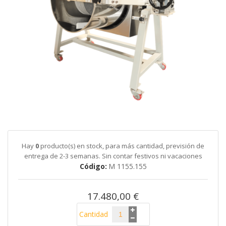
galería
de
imágenes
Saltar
al
comienzo
de
Hay
0
producto(s) en stock, para más cantidad, previsión de
la
entrega de 2-3 semanas. Sin contar festivos ni vacaciones
galería
Código
M 1155.155
de
imágenes
17.480,00 €
Cantidad