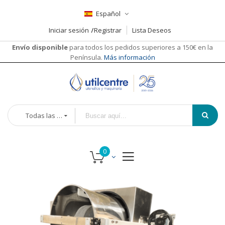
Español
Iniciar sesión
Registrar
Lista Deseos
Envío disponible
para todos los pedidos superiores a 150€ en la
Península.
Más información
Todas las categorías
Saltar
al
final
de
la