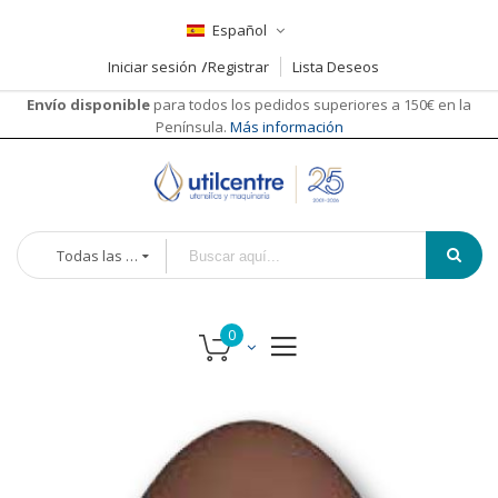
Español
Iniciar sesión
Registrar
Lista Deseos
Envío disponible
para todos los pedidos superiores a 150€ en la
Península.
Más información
Todas las categorías
Saltar
al
final
de
la