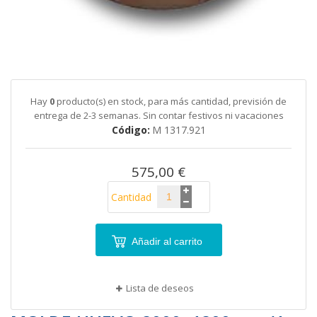
Saltar
al
comienzo
de
Hay
0
producto(s) en stock, para más cantidad, previsión de
la
entrega de 2-3 semanas. Sin contar festivos ni vacaciones
galería
Código
M 1317.921
de
imágenes
575,00 €
Cantidad
Añadir al carrito
Lista de deseos