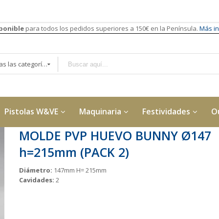
sponible
para todos los pedidos superiores a 150€ en la Península.
Más in
Todas las categorías
Pistolas W&VE
Maquinaria
Festividades
O
MOLDE PVP HUEVO BUNNY Ø147
h=215mm (PACK 2)
Diámetro:
147mm H= 215mm
Cavidades:
2