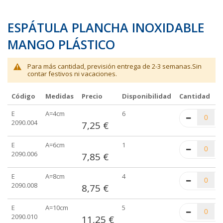
ESPÁTULA PLANCHA INOXIDABLE
MANGO PLÁSTICO
Para más cantidad, previsión entrega de 2-3 semanas.Sin
contar festivos ni vacaciones.
Código
Medidas
Precio
Disponibilidad
Cantidad
Elementos
E
A=4cm
6
de
2090.004
7,25 €
artículos
agrupados
E
A=6cm
1
2090.006
7,85 €
E
A=8cm
4
2090.008
8,75 €
E
A=10cm
5
2090.010
11,25 €