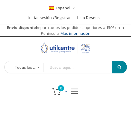
Español
Iniciar sesión
Registrar
Lista Deseos
Envío disponible
para todos los pedidos superiores a 150€ en la
Península.
Más información
Todas las categorías
Saltar
Saltar
al
al
final
comienzo
de
de
la
la