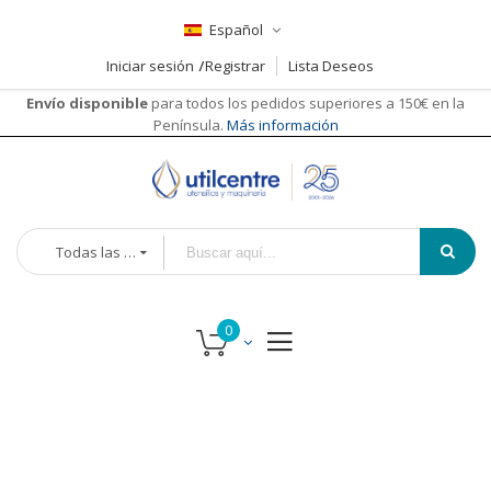
Español
Iniciar sesión
Registrar
Lista Deseos
Envío disponible
para todos los pedidos superiores a 150€ en la
Península.
Más información
Todas las categorías
Saltar
al
final
de
la