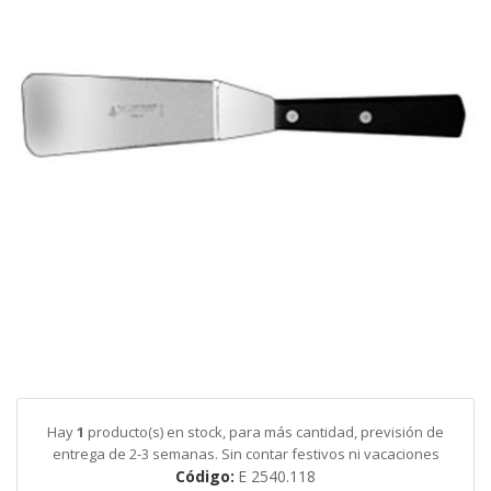
galería
de
imágenes
Saltar
al
comienzo
de
Hay
1
producto(s) en stock, para más cantidad, previsión de
la
entrega de 2-3 semanas. Sin contar festivos ni vacaciones
galería
Código
E 2540.118
de