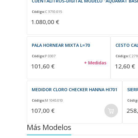
CUENTALITROS-DIGITAL MODELO "AQUAMAT BASI
Código:
C 3710.015
1.080,00 €
PALA HORNEAR MIXTA L=70
CESTO CAL
Código:
P 0307
Código:
C 271
+ Medidas
101,60 €
12,60 €
MEDIDOR CLORO CHECKER HANNA HI701
SIER
Código:
M 1045.010
Códig
107,00 €
258
Más Modelos