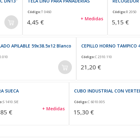
C DN13"
TELA LINO PARA PANADERÍAS
RECOGEDOR 
Código:
T 0460
Código:
R 2050
+ Medidas
4,45 €
5,15 €
ADO APILABLE 59x38.5x12 Blanco
CEPILLO HORNO TAMPICO 4
0.010
Código:
C 2310.110
21,20 €
RA SUECA
CUBO INDUSTRIAL CON VERTED
o:
S 1410.SIE
Código:
C 6010.005
+ Medidas
,85 €
15,30 €