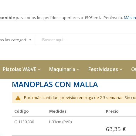
sponible
para todos los pedidos superiores a 150€ en la Península.
Más in
Todas las categorías
Pistolas W&VE
Maquinaria
Festividades
O
MANOPLAS CON MALLA
Para más cantidad, previsión entrega de 2-3 semanas.Sin con
Código
Medidas
Precio
Elementos
G 1130.330
L.33cm (PAR)
de
63,35 €
artículos