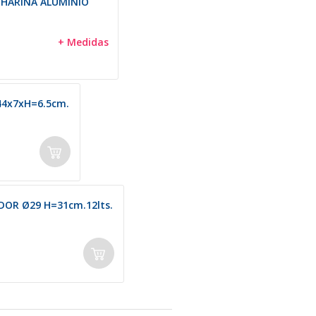
HARINA ALUMINIO
+ Medidas
4x7xH=6.5cm.
OR Ø29 H=31cm.12lts.