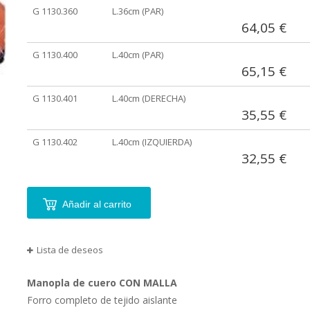
agrupados
G 1130.360
L.36cm (PAR)
64,05 €
G 1130.400
L.40cm (PAR)
65,15 €
G 1130.401
L.40cm (DERECHA)
35,55 €
G 1130.402
L.40cm (IZQUIERDA)
32,55 €
Añadir al carrito
Lista de deseos
Manopla de cuero
CON MALLA
Forro completo de tejido aislante