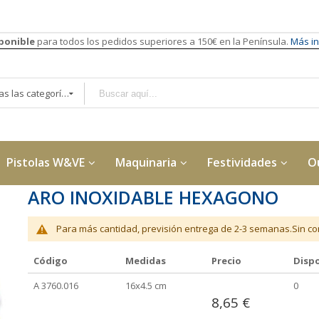
sponible
para todos los pedidos superiores a 150€ en la Península.
Más in
Todas las categorías
Pistolas W&VE
Maquinaria
Festividades
O
ARO INOXIDABLE HEXAGONO
Para más cantidad, previsión entrega de 2-3 semanas.Sin con
Código
Medidas
Precio
Dispo
Elementos
A 3760.016
16x4.5 cm
0
de
8,65 €
artículos