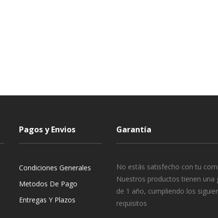
Pagos y Envios
Garantía
No estás satisfecho con tu com
Condiciones Generales
Nuestros productos tienen una 
Metodos De Pago
de 1 año, cumpliendo los siguie
Entregas Y Plazos
requisitos