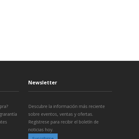
Newsletter
pra?
Descubre la información más reciente
grarantía
sobre eventos, ventas y ofertas.
ntes
Regístrese para recibir el boletín de
noticias hoy.
Suscribirse