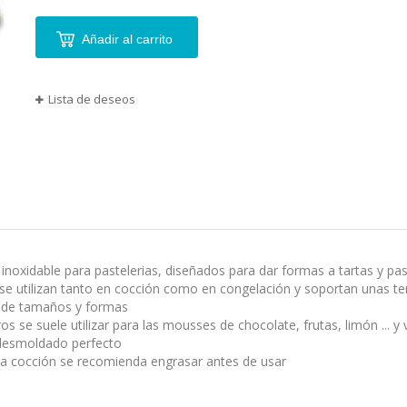
agrupados
Añadir al carrito
Lista de deseos
inoxidable para pastelerias, diseñados para dar formas a tartas y pas
se utilizan tanto en cocción como en congelación y soportan unas te
 de tamaños y formas
ros se suele utilizar para las mousses de chocolate, frutas, limón ...
desmoldado perfecto
 la cocción se recomienda engrasar antes de usar