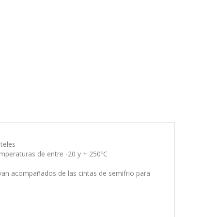
teles
mperaturas de entre -20 y + 250ºC
 y van acompañados de las cintas de semifrio para