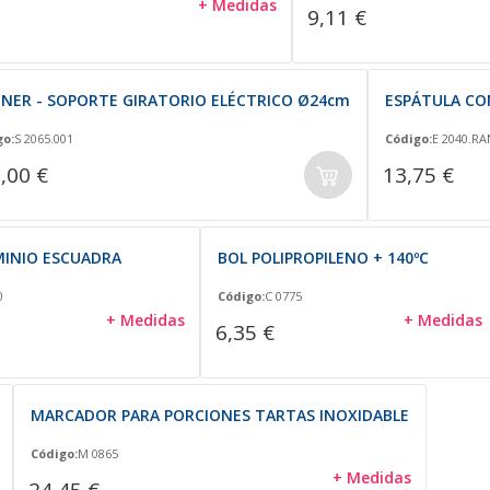
+ Medidas
9,11 €
NNER - SOPORTE GIRATORIO ELÉCTRICO Ø24cm
ESPÁTULA CON
go:
S 2065.001
Código:
E 2040.RA
,00 €
13,75 €
MINIO ESCUADRA
BOL POLIPROPILENO + 140ºC
0
Código:
C 0775
+ Medidas
+ Medidas
6,35 €
MARCADOR PARA PORCIONES TARTAS INOXIDABLE
Código:
M 0865
+ Medidas
24,45 €