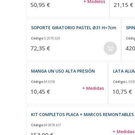
+ Modelos
50,95 €
21,15 €
SOPORTE GIRATORIO PASTEL Ø31 H=7cm
SPI
Código:
S 2070.020
Códi
72,35 €
420
MANGA UN USO ALTA PRESIÓN
LATA ALU
Código:
M 0350
Código:
L 033
+ Medidas
10,45 €
10,75 €
KIT COMPLETOS PLACA + MARCOS REMONTABLES
Código:
M 0870.KIT
+ Medidas
153,90 €