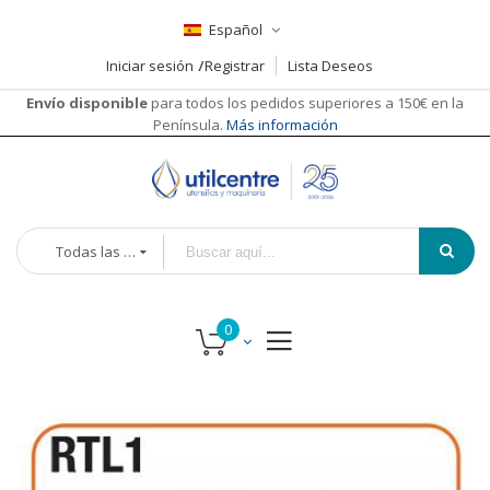
Español
Iniciar sesión
Registrar
Lista Deseos
Envío disponible
para todos los pedidos superiores a 150€ en la
Península.
Más información
Todas las categorías
Saltar
al
final
de
la