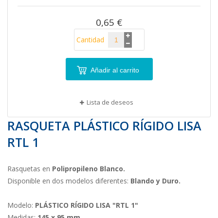
imágenes
0,65 €
Cantidad
Añadir al carrito
Lista de deseos
RASQUETA PLÁSTICO RÍGIDO LISA
RTL 1
Rasquetas en
Polipropileno Blanco.
Disponible en dos modelos diferentes:
Blando y Duro.
Modelo:
PLÁSTICO RÍGIDO LISA
"RTL 1"
Medidas:
145 x 95 mm.