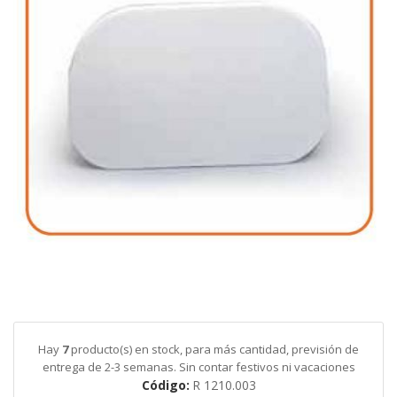
galería
de
imágenes
Saltar
al
comienzo
de
Hay
7
producto(s) en stock, para más cantidad, previsión de
la
entrega de 2-3 semanas. Sin contar festivos ni vacaciones
galería
Código
R 1210.003
de