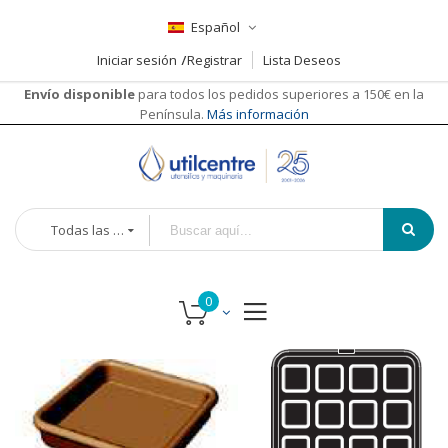
Español
Iniciar sesión
Registrar
Lista Deseos
Envío disponible
para todos los pedidos superiores a 150€ en la
Península.
Más información
Todas las categorías
Saltar
al
final
de
la