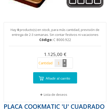
galería
de
imágenes
Saltar
al
comienzo
de
Hay
0
producto(s) en stock, para más cantidad, previsión de
la
entrega de 2-3 semanas. Sin contar festivos ni vacaciones
galería
Código
C 8000.922
de
imágenes
1.125,00 €
Cantidad
Añadir al carrito
Lista de deseos
PLACA COOKMATIC 'U' CUADRADO