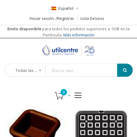
Español
Iniciar sesión
Registrar
Lista Deseos
Envío disponible
para todos los pedidos superiores a 150€ en la
Península.
Más información
Todas las categorías
Saltar
al
final
de
la