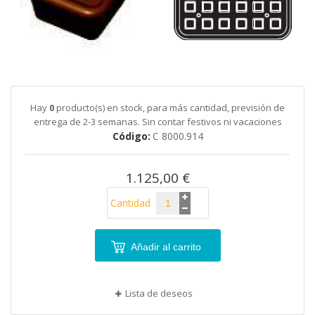
galería
de
imágenes
Saltar
al
comienzo
de
Hay
0
producto(s) en stock, para más cantidad, previsión de
la
entrega de 2-3 semanas. Sin contar festivos ni vacaciones
galería
Código
C 8000.914
de
imágenes
1.125,00 €
Cantidad
Añadir al carrito
Lista de deseos