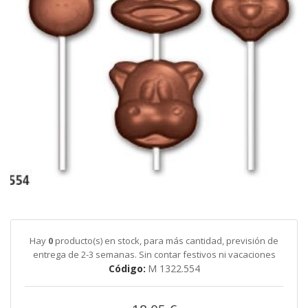
galería
de
imágenes
Saltar
al
comienzo
de
Hay
0
producto(s) en stock, para más cantidad, previsión de
la
entrega de 2-3 semanas. Sin contar festivos ni vacaciones
galería
Código
M 1322.554
de
imágenes