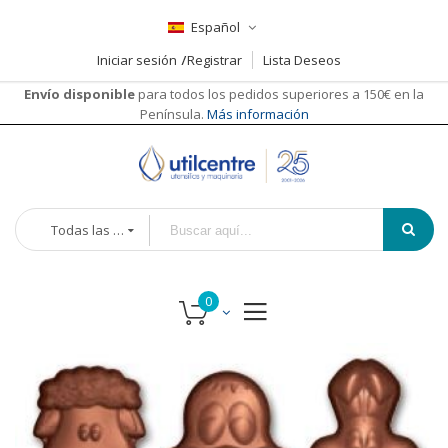
Español
Iniciar sesión
Registrar
Lista Deseos
Envío disponible
para todos los pedidos superiores a 150€ en la
Península.
Más información
Todas las categorías
Saltar
al
final
de
la