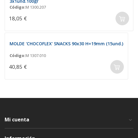
3x1und.100gr
Código:
M 1300.207
18,05 €
MOLDE 'CHOCOFLEX' SNACKS 90x30 H=19mm (15und.)
Código:
M 1307.010
40,85 €
Mi cuenta