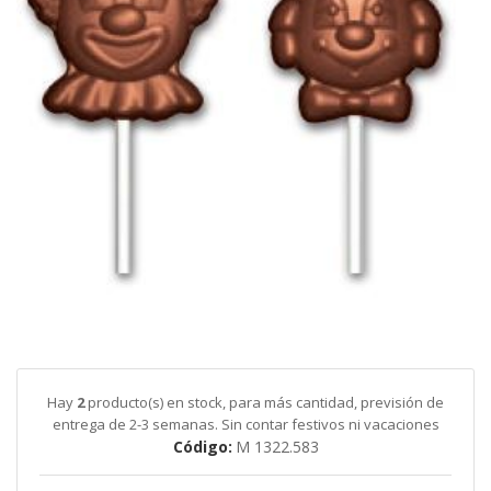
galería
de
imágenes
Saltar
al
comienzo
de
Hay
2
producto(s) en stock, para más cantidad, previsión de
la
entrega de 2-3 semanas. Sin contar festivos ni vacaciones
galería
Código
M 1322.583
de
imágenes