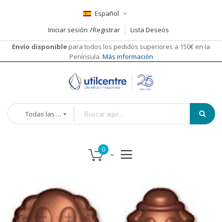
Español
Iniciar sesión
Registrar
Lista Deseos
Envío disponible
para todos los pedidos superiores a 150€ en la
Península.
Más información
Todas las categorías
Saltar
al
final
de
la