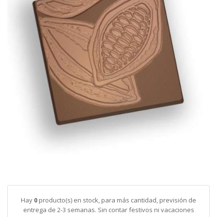
galería
de
imágenes
Saltar
al
comienzo
de
Hay
0
producto(s) en stock, para más cantidad, previsión de
la
entrega de 2-3 semanas. Sin contar festivos ni vacaciones
galería