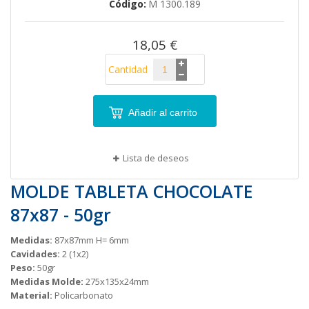
Código
M 1300.189
de
imágenes
18,05 €
Cantidad
Añadir al carrito
Lista de deseos
MOLDE TABLETA CHOCOLATE
87x87 - 50gr
Medidas:
87x87mm H= 6mm
Cavidades:
2 (1x2)
Peso:
50gr
Medidas Molde:
275x135x24mm
Material:
Policarbonato