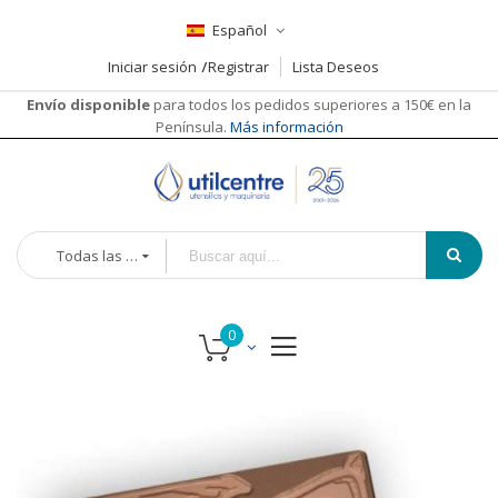
Español
Iniciar sesión
Registrar
Lista Deseos
Envío disponible
para todos los pedidos superiores a 150€ en la
Península.
Más información
Todas las categorías
Saltar
al
final
de
la