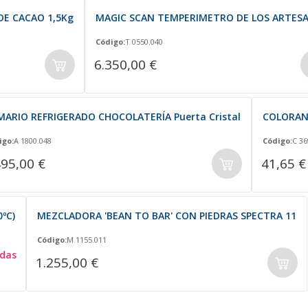
DE CACAO 1,5Kg
MAGIC SCAN TEMPERIMETRO DE LOS ARTES
Código:
T 0550.040
6.350,00 €
MARIO REFRIGERADO CHOCOLATERÍA Puerta Cristal
COLORAN
igo:
A 1800.048
Código:
C 36
495,00 €
41,65 €
ºC)
MEZCLADORA 'BEAN TO BAR' CON PIEDRAS SPECTRA 11
Código:
M 1155.011
das
1.255,00 €