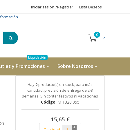
Iniciar sesión
Registrar
Lista Deseos
formación
utlet y Promociones
Sobre Nosotros
N
Hay
0
producto(s) en stock, para más
cantidad, previsión de entrega de 2-3
semanas. Sin contar festivos ni vacaciones
Código
M 1320.055
15,65 €
con
Cantidad