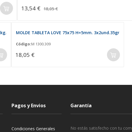
13,54 €
18,05 €
kg.
MOLDE TABLETA LOVE 75x75 H=5mm. 3x2und.35gr
Código:
M 1300.309
18,05 €
Pagos y Envios
Garantía
No estás satisfecho con tu com
Condiciones Generales