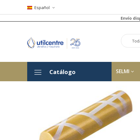
Español
Envío di
SELMI
Catálogo
Saltar
al
final
de
la
galería
de
imágenes