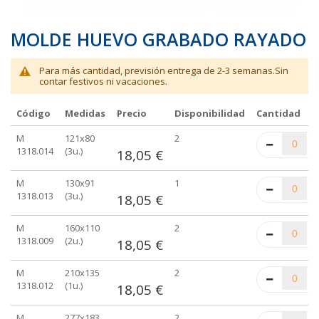
MOLDE HUEVO GRABADO RAYADO
Para más cantidad, previsión entrega de 2-3 semanas.Sin
contar festivos ni vacaciones.
Código
Medidas
Precio
Disponibilidad
Cantidad
Elementos
M
121x80
2
de
1318.014
(3u.)
18,05 €
artículos
agrupados
M
130x91
1
1318.013
(3u.)
18,05 €
M
160x110
2
1318.009
(2u.)
18,05 €
M
210x135
2
1318.012
(1u.)
18,05 €
M
277x183
2