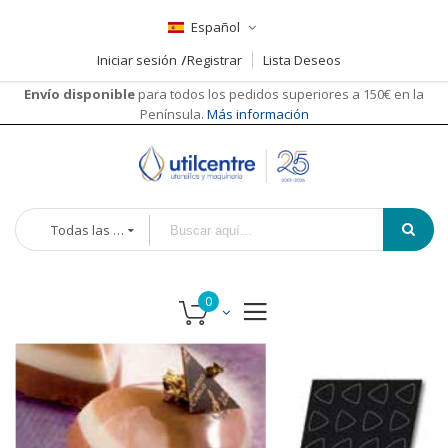
Español
Iniciar sesión
Registrar
Lista Deseos
Envío disponible
para todos los pedidos superiores a 150€ en la
Península.
Más información
Todas las categorías
Saltar
Saltar
al
al
final
comienzo
de
de
la
la