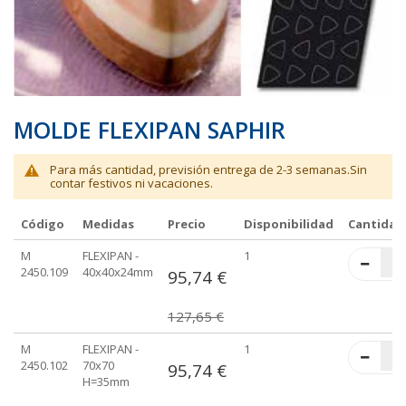
galería
galería
de
de
imágenes
imágenes
MOLDE FLEXIPAN SAPHIR
Para más cantidad, previsión entrega de 2-3 semanas.Sin
contar festivos ni vacaciones.
Código
Medidas
Precio
Disponibilidad
Cantidad
Elementos
M
FLEXIPAN -
1
de
2450.109
40x40x24mm
95,74 €
artículos
agrupados
127,65 €
M
FLEXIPAN -
1
2450.102
70x70
95,74 €
H=35mm