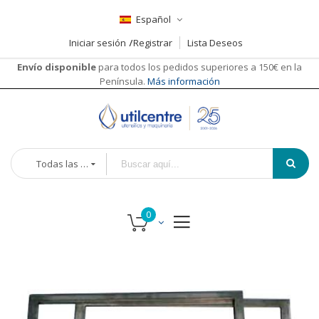
Español
Iniciar sesión
Registrar
Lista Deseos
Envío disponible
para todos los pedidos superiores a 150€ en la
Península.
Más información
Todas las categorías
Saltar
al
final
de
la