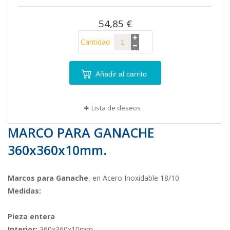
imágenes
54,85 €
Cantidad
Añadir al carrito
Lista de deseos
MARCO PARA GANACHE
360x360x10mm.
Marcos para Ganache
, en Acero Inoxidable 18/10
Medidas:
Pieza entera
Interior:
360x360x10mm