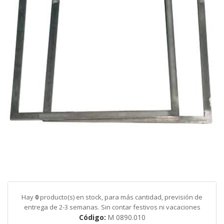
galería
de
imágenes
Saltar
al
comienzo
de
Hay
0
producto(s) en stock, para más cantidad, previsión de
la
entrega de 2-3 semanas. Sin contar festivos ni vacaciones
galería
Código
M 0890.010
de