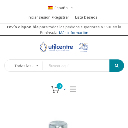
Español
Iniciar sesión
Registrar
Lista Deseos
Envío disponible
para todos los pedidos superiores a 150€ en la
Península.
Más información
Todas las categorías
Saltar
al
final
de
la