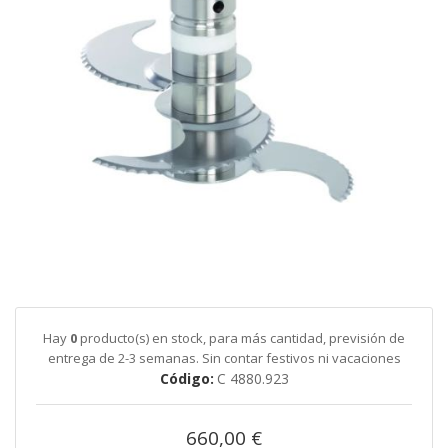
galería
de
imágenes
Saltar
al
comienzo
de
Hay
0
producto(s) en stock, para más cantidad, previsión de
la
entrega de 2-3 semanas. Sin contar festivos ni vacaciones
galería
Código
C 4880.923
de
imágenes
660,00 €