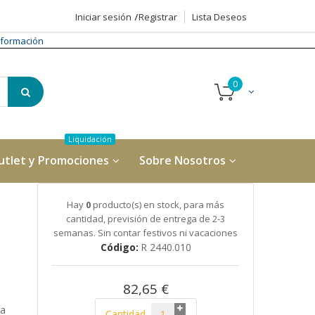
Iniciar sesión
Registrar
Lista Deseos
formación
utlet y Promociones
Sobre Nosotros
Hay
0
producto(s) en stock, para más
cantidad, previsión de entrega de 2-3
semanas. Sin contar festivos ni vacaciones
Código
R 2440.010
82,65 €
 a
Cantidad