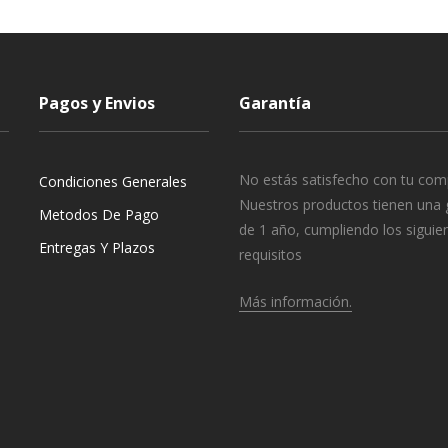
Pagos y Envios
Garantía
No estás satisfecho con tu com
Condiciones Generales
Nuestros productos tienen una 
Metodos De Pago
de 1 año, cumpliendo los siguie
Entregas Y Plazos
requisitos
Más información.
o