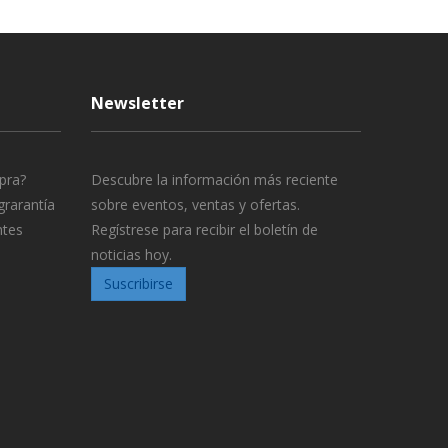
Newsletter
pra?
Descubre la información más reciente
grarantía
sobre eventos, ventas y ofertas.
ntes
Regístrese para recibir el boletín de
noticias hoy.
Suscribirse