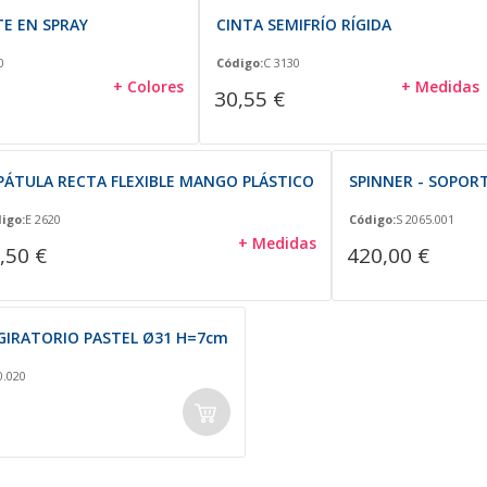
E EN SPRAY
CINTA SEMIFRÍO RÍGIDA
0
Código:
C 3130
+ Colores
+ Medidas
30,55 €
PÁTULA RECTA FLEXIBLE MANGO PLÁSTICO
SPINNER - SOPOR
igo:
E 2620
Código:
S 2065.001
+ Medidas
,50 €
420,00 €
GIRATORIO PASTEL Ø31 H=7cm
0.020