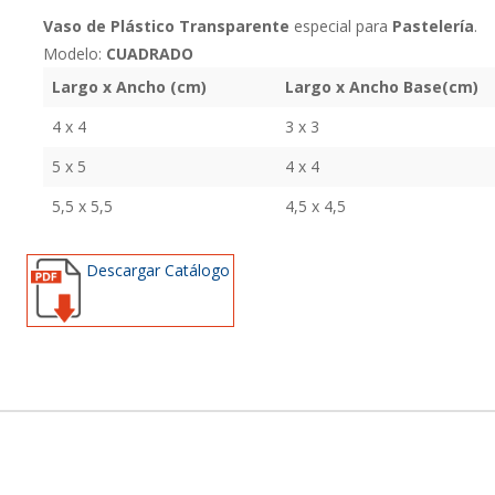
Vaso de Plástico Transparente
especial para
Pastelería
.
Modelo:
CUADRADO
Largo x Ancho (cm)
Largo x Ancho Base(cm)
4 x 4
3 x 3
5 x 5
4 x 4
5,5 x 5,5
4,5 x 4,5
Descargar Catálogo