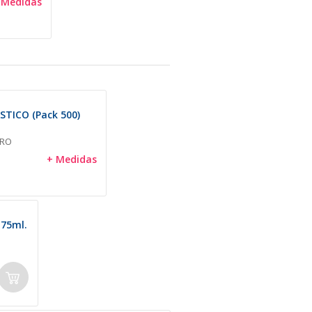
 Medidas
TICO (Pack 500)
BRO
+ Medidas
175ml.