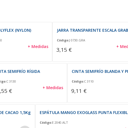
LYFLEX (NYLON)
JARRA TRANSPARENTE ESCALA GRA
40
Código:
J 0730.GRA
+ Medidas
+ Med
3,15 €
NTA SEMIFRÍO RÍGIDA
CINTA SEMIFRÍO BLANDA Y 
igo:
C 3130
Código:
C 3110
+ Medidas
,55 €
9,11 €
DE CACAO 1,5Kg
ESPÁTULA MANGO EXOGLASS PUNTA FLEXIBLE
Código:
E 2040.ALT