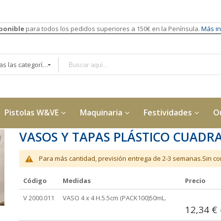
sponible
para todos los pedidos superiores a 150€ en la Península.
Más in
Todas las categorías
Pistolas W&VE
Maquinaria
Festividades
O
VASOS Y TAPAS PLÁSTICO CUADRA
Para más cantidad, previsión entrega de 2-3 semanas.Sin con
Código
Medidas
Precio
Elementos
V 2000.011
VASO 4 x 4 H.5.5cm (PACK100)50mL.
de
12,34 €
artículos