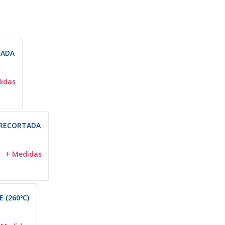
BADA
idas
PRECORTADA
+ Medidas
 (260ºC)