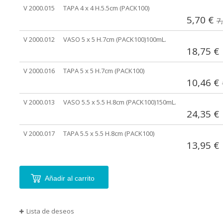
agrupados
V 2000.015
TAPA 4 x 4 H.5.5cm (PACK100)
5,70 €
7
V 2000.012
VASO 5 x 5 H.7cm (PACK100)100mL.
18,75 €
V 2000.016
TAPA 5 x 5 H.7cm (PACK100)
10,46 €
V 2000.013
VASO 5.5 x 5.5 H.8cm (PACK100)150mL.
24,35 €
V 2000.017
TAPA 5.5 x 5.5 H.8cm (PACK100)
13,95 €
Añadir al carrito
Lista de deseos