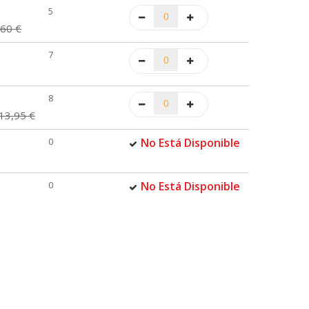
5
,60 €
7
8
13,95 €
0
No Está Disponible
0
No Está Disponible