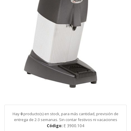
galería
de
imágenes
Saltar
al
comienzo
de
Hay
0
producto(s) en stock, para más cantidad, previsión de
la
entrega de 2-3 semanas. Sin contar festivos ni vacaciones
galería
Código
E 3900.104
de