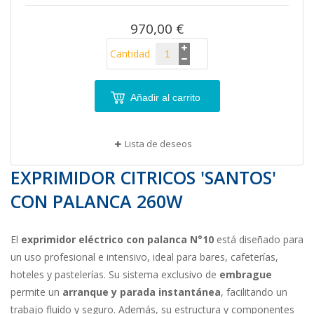
imágenes
970,00 €
Cantidad
Añadir al carrito
Lista de deseos
EXPRIMIDOR CITRICOS 'SANTOS'
CON PALANCA 260W
El
exprimidor eléctrico con palanca N°10
está diseñado para
un uso profesional e intensivo, ideal para bares, cafeterías,
hoteles y pastelerías. Su sistema exclusivo de
embrague
permite un
arranque y parada instantánea
, facilitando un
trabajo fluido y seguro. Además, su estructura y componentes