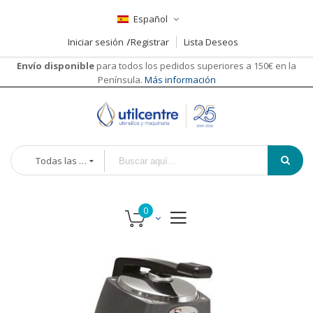
Español
Iniciar sesión
Registrar
Lista Deseos
Envío disponible
para todos los pedidos superiores a 150€ en la
Península.
Más información
Todas las categorías
Saltar
al
final
de
la