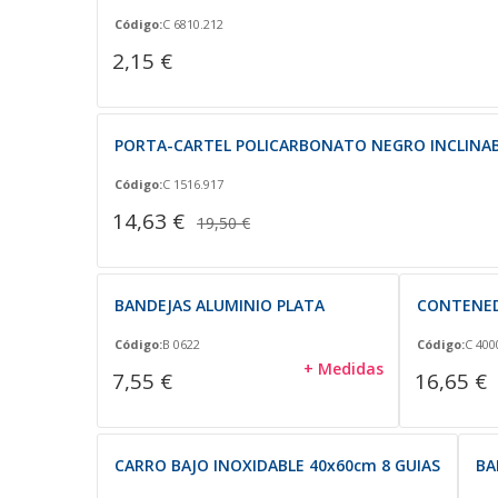
Código:
C 6810.212
2,15 €
PORTA-CARTEL POLICARBONATO NEGRO INCLINABL
Código:
C 1516.917
14,63 €
19,50 €
BANDEJAS ALUMINIO PLATA
CONTENED
Código:
B 0622
Código:
C 400
+ Medidas
7,55 €
16,65 €
CARRO BAJO INOXIDABLE 40x60cm 8 GUIAS
BA