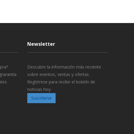
Newsletter
pra?
Descubre la información más reciente
grarantía
sobre eventos, ventas y ofertas.
ntes
Regístrese para recibir el boletín de
noticias hoy.
Suscribirse