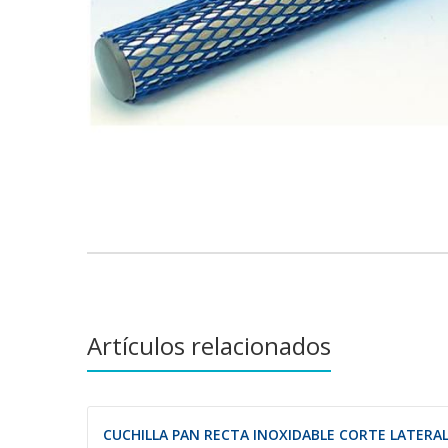
Saltar
al
comienzo
de
la
galería
de
imágenes
Artículos relacionados
CUCHILLA PAN RECTA INOXIDABLE CORTE LATERA