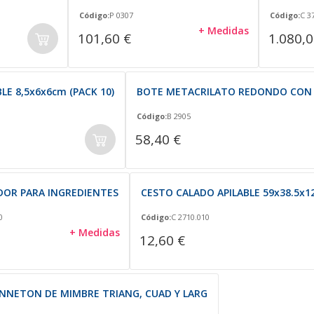
Código:
P 0307
Código:
C 3
+ Medidas
101,60 €
1.080,0
E 8,5x6x6cm (PACK 10)
BOTE METACRILATO REDONDO CON
Código:
B 2905
58,40 €
OR PARA INGREDIENTES
CESTO CALADO APILABLE 59x38.5x12
0
Código:
C 2710.010
+ Medidas
12,60 €
NNETON DE MIMBRE TRIANG, CUAD Y LARG