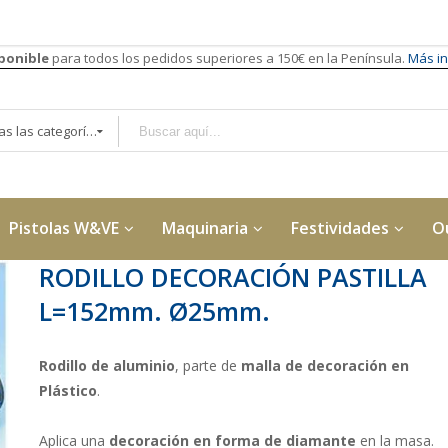
sponible
para todos los pedidos superiores a 150€ en la Península.
Más in
Todas las categorías
Pistolas W&VE
Maquinaria
Festividades
O
RODILLO DECORACIÓN PASTILLA
L=152mm. Ø25mm.
Rodillo de aluminio
, parte de
malla de decoración en
Plástico
.
Aplica una
decoración en forma de diamante
en la masa.