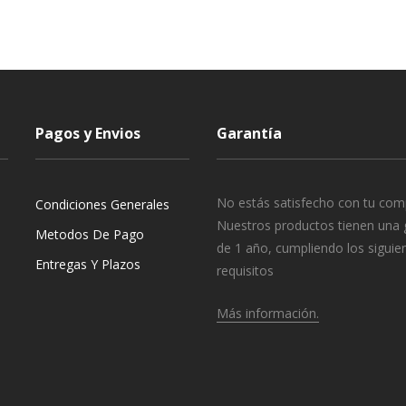
Pagos y Envios
Garantía
No estás satisfecho con tu com
Condiciones Generales
Nuestros productos tienen una 
Metodos De Pago
de 1 año, cumpliendo los siguie
Entregas Y Plazos
requisitos
Más información.
o