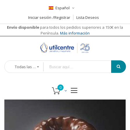
Español
Iniciar sesión
Registrar
Lista Deseos
Envío disponible
para todos los pedidos superiores a 150€ en la
Península.
Más información
Todas las categorías
Saltar
Saltar
al
al
final
comienzo
de
de
la
la