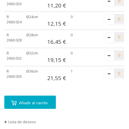
de
2660.020
11,20 €
artículos
agrupados
R
Ø24cm
0
2660.024
12,15 €
R
Ø28cm
0
2660.028
16,45 €
R
Ø32cm
0
2660.032
19,15 €
R
Ø36cm
1
2660.036
21,55 €
Añadir al carrito
Lista de deseos