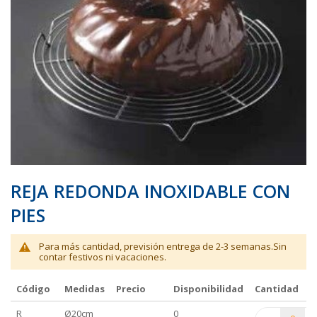
galería
galería
de
de
imágenes
imágenes
REJA REDONDA INOXIDABLE CON
PIES
Para más cantidad, previsión entrega de 2-3 semanas.Sin
contar festivos ni vacaciones.
Código
Medidas
Precio
Disponibilidad
Cantidad
Elementos
R
Ø20cm
0