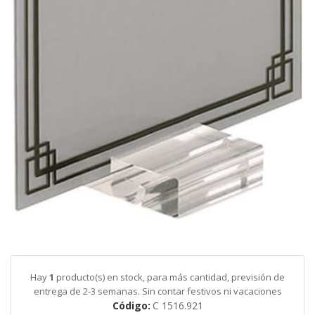
galería
de
imágenes
Saltar
al
comienzo
de
Hay
1
producto(s) en stock, para más cantidad, previsión de
la
entrega de 2-3 semanas. Sin contar festivos ni vacaciones
galería
Código
C 1516.921
de