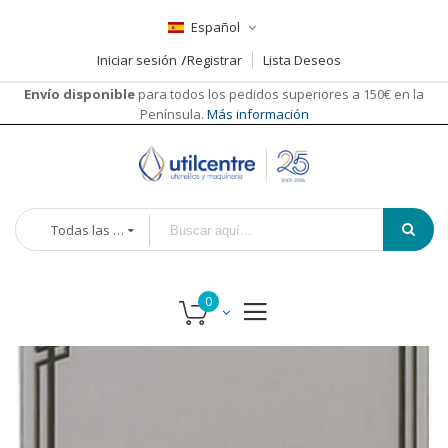
Español
Iniciar sesión
Registrar
Lista Deseos
Envío disponible
para todos los pedidos superiores a 150€ en la
Península.
Más información
Todas las categorías
Saltar
al
final
de
la