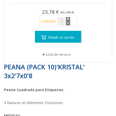
imágenes
23,78 €
31,70 €
Cantidad
Añadir al carrito
Lista de deseos
PEANA (PACK 10)'KRISTAL'
3x2'7x0'8
Peana Cuadrada para Etiquetas.
4 Ranuras en diferentes Posiciones.
MEDIDAS