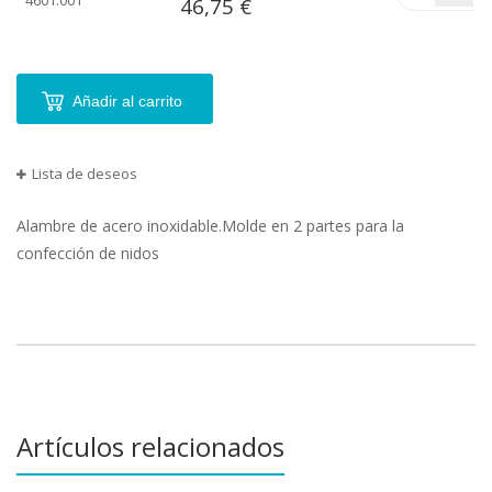
46,75 €
artículos
agrupados
Añadir al carrito
Lista de deseos
Alambre de acero inoxidable.Molde en 2 partes para la
confección de nidos
Artículos relacionados