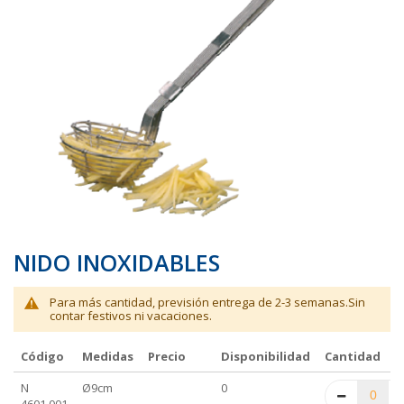
galería
galería
de
de
imágenes
imágenes
NIDO INOXIDABLES
Para más cantidad, previsión entrega de 2-3 semanas.Sin
contar festivos ni vacaciones.
Código
Medidas
Precio
Disponibilidad
Cantidad
Elementos
N
Ø9cm
0
de
4601.001