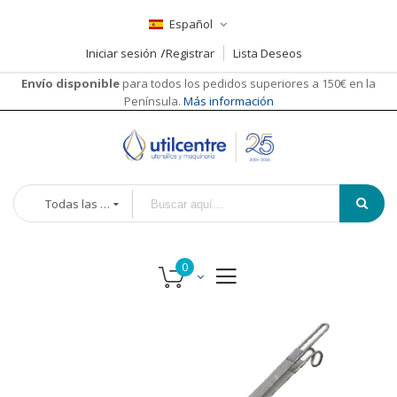
Español
Iniciar sesión
Registrar
Lista Deseos
Envío disponible
para todos los pedidos superiores a 150€ en la
Península.
Más información
Todas las categorías
Saltar
Saltar
al
al
final
comienzo
de
de
la
la